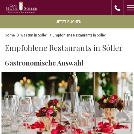
H
M
JETZT BUCHEN
Home
Was tun in Soller
Empfohlene Restaurants in Sóller
Empfohlene Restaurants in Sóller
Gastronomische Auswahl