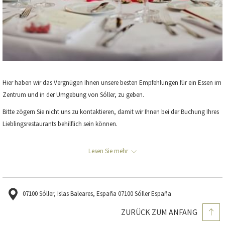
Hier haben wir das Vergnügen Ihnen unsere besten Empfehlungen für ein Essen im
Zentrum und in der Umgebung von Sóller, zu geben.
Bitte zögern Sie nicht uns zu kontaktieren, damit wir Ihnen bei der Buchung Ihres
Lieblingsrestaurants behilflich sein können.
Ca'n Blau
Lesen Sie mehr
An erster Stelle steht unser wunderbares à la carte Restaurant mit mediterraner
Küche, die von unserer Köchin Ana Mateos zubereitet wird.
Genießen Sie mit uns einen angenehmen Abend auf unserer Terrasse Can Blau mit
07100 Sóller, Islas Baleares, España 07100 Sóller España
einer großen Auswahl an Weinen, die von unserem Maître Daniel Gago empfohlen
werden, und probieren Sie unsere Produkte zusammen mit
ZURÜCK ZUM ANFANG
den Geschmackskombinationen.