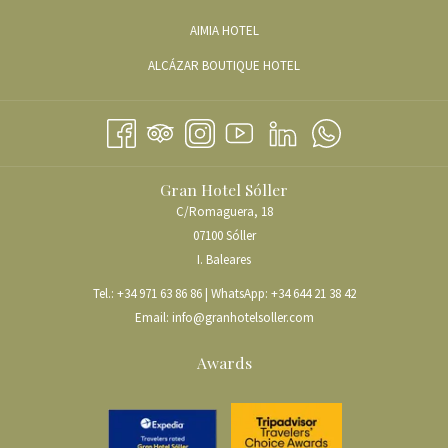
SICH
ÖFFNET
AIMIA HOTEL
IM
SICH
ÖFFNET
ALCÁZAR BOUTIQUE HOTEL
NEUEN
IM
SICH
FENSTER
NEUEN
IM
FENSTER
NEUEN
FENSTER
Gran Hotel Sóller
C/Romaguera, 18
07100 Sóller
I. Baleares
Tel.:
+34 971 63 86 86
| WhatsApp:
+34 644 21 38 42
Email:
info@granhotelsoller.com
Awards