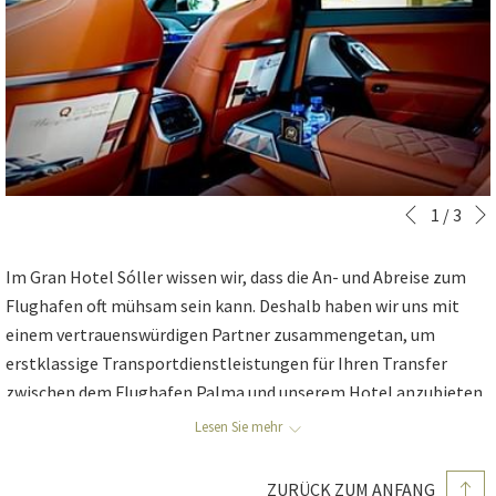
Diashow-
Durch
1
/
3
Zurück
Steuertasten
Klicken
auf
Im Gran Hotel Sóller wissen wir, dass die An- und Abreise zum
die
Flughafen oft mühsam sein kann. Deshalb haben wir uns mit
folgenden
einem vertrauenswürdigen Partner zusammengetan, um
Links
erstklassige Transportdienstleistungen für Ihren Transfer
wird
zwischen dem Flughafen Palma und unserem Hotel anzubieten.
der
Unsere luxuriösen Transferdienste sind darauf ausgelegt,
obige
Lesen Sie mehr
höchsten Komfort und Bequemlichkeit zu bieten und somit ein
Inhalt
reibungsloses Reiseerlebnis zu gewährleisten.
aktualisiert
ZURÜCK ZUM ANFANG