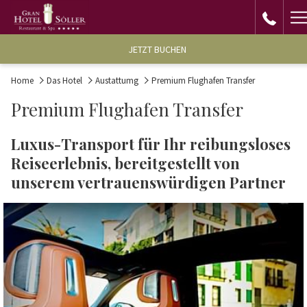
H
M
JETZT BUCHEN
Home
Das Hotel
Austattumg
Premium Flughafen Transfer
Premium Flughafen Transfer
Luxus-Transport für Ihr reibungsloses
Reiseerlebnis, bereitgestellt von
unserem vertrauenswürdigen Partner