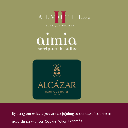
By using our website you are consenting to our use of cookies in
accordance with our Cookie Policy.
Leer más