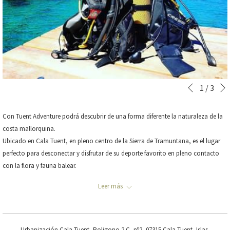
Botones
Al
1
/
3
Anterior
de
hacer
control
clic
Con Tuent Adventure podrá descubrir de una forma diferente la naturaleza de la
de
en
costa mallorquina.
la
los
Ubicado en Cala Tuent, en pleno centro de la Sierra de Tramuntana, es el lugar
presentación
siguientes
perfecto para desconectar y disfrutar de su deporte favorito en pleno contacto
de
enlaces,
con la flora y fauna balear.
diapositivas
se
Encontrará principalmente actividades como:
actualizará
Leer más
el
•
Cursos de buceo e inmersiones.
Bautizo, OWD, AWD, Rescue Divers o
contenido
Dive Master.
anterior
Desde 75,00€ por persona.
Urbanización Cala Tuent, Poligono 2 C, nº2, 07315 Cala Tuent, Islas