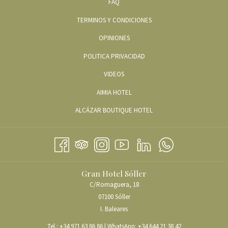
FAQ
Para llegar a Tuent Adventure tiene dos opciones:
TERMINOS Y CONDICIONES
OPINIONES
• En barco, con
Barcos Azules
. Salidas diarias a Cala Tuent y Sa Calobra.
(Trayecto de 1 hora, aproximadamente).
POLITICA PRIVACIDAD
• En coche.
Aquí está la ruta
a seguir desde el Gran Hotel Sóller. (Trayecto de 1
ABRE
VIDEOS
hora y diez minutos).
EN
ABRE
AIMIA HOTEL
UNA
EN
ABRE
ALCÁZAR BOUTIQUE HOTEL
NUEVA
UNA
EN
PESTAÑA
NUEVA
UNA
PESTAÑA
NUEVA
PESTAÑA
Gran Hotel Sóller
C/Romaguera, 18
07100 Sóller
I. Baleares
Tel.:
+34 971 63 86 86
| WhatsApp:
+34 644 21 38 42