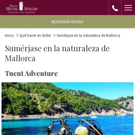
Ha
Me
RESERVAR AHORA
Inicio
Qué hacer en Soller
Sumérjase en la naturaleza de Mallorca
Sumérjase en la naturaleza de
Mallorca
Tuent Adventure