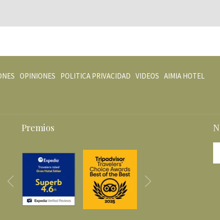
ABRE
ABR
ONES
OPINIONES
POLITICA PRIVACIDAD
VIDEOS
AIMIA HOTEL
EN
EN
UNA
UNA
NUEVA
NUE
PESTAÑA
PES
Premios
N
Siguiente
Anterior