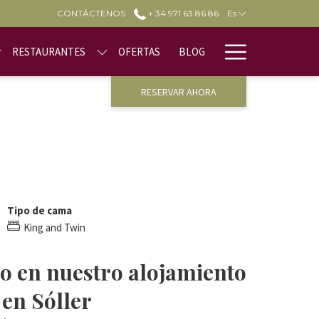
CONTÁCTENOS
+ 34 971 63 86 86
Es
Hamburge
RESTAURANTES
OFERTAS
BLOG
Menu
RESERVAR AHORA
Tipo de cama
King and Twin
jo en nuestro alojamiento
en Sóller