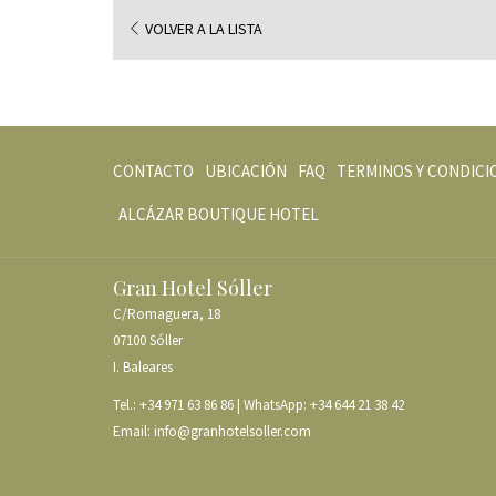
VOLVER A LA LISTA
CONTACTO
UBICACIÓN
FAQ
TERMINOS Y CONDICI
ABRE
ALCÁZAR BOUTIQUE HOTEL
EN
UNA
Gran Hotel Sóller
NUEVA
C/Romaguera, 18
PESTAÑA
07100 Sóller
I. Baleares
Tel.:
+34 971 63 86 86
| WhatsApp:
+34 644 21 38 42
Email:
info@granhotelsoller.com