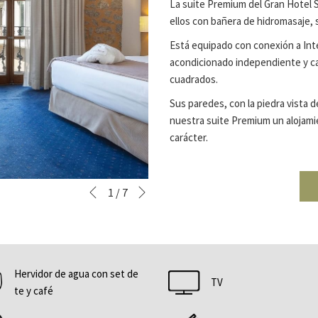
La suite Premium del Gran Hotel S
ellos con bañera de hidromasaje, s
Está equipado con conexión a Inter
acondicionado independiente y caj
cuadrados.
Sus paredes, con la piedra vista de
nuestra suite Premium un alojamie
carácter.
Siguiente
Botones
Al
1
/
7
Anterior
de
hacer
control
clic
de
en
la
los
Hervidor de agua con set de
presentación
siguientes
TV
te y café
de
enlaces,
diapositivas
se