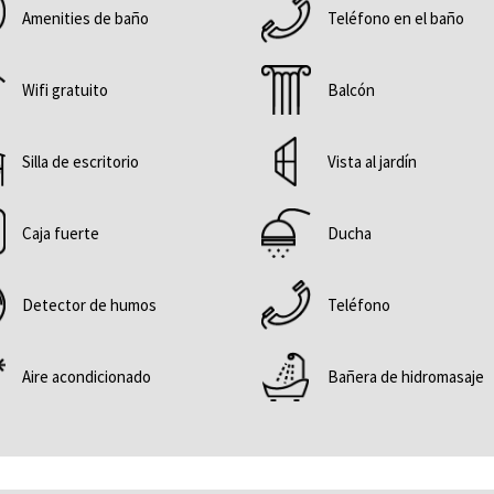
actualizará
Amenities de baño
Teléfono en el baño
el
contenido
Wifi gratuito
Balcón
anterior
Silla de escritorio
Vista al jardín
Caja fuerte
Ducha
Detector de humos
Teléfono
Aire acondicionado
Bañera de hidromasaje