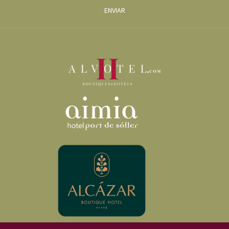
ENVIAR
Pollença:
en este pequeño municipio del norte de la isla podrás disfrutar de
un tranquilo paseo por el Port de Pollença o relajarte en alguna de las 16
playas paradisíacas que ofrece, como Cala Figuera o Cala Murta. Aprovecha
para visitar el pueblo y contemplar alguno de sus edificios y rincones más
tradicionales, como el Puente Romano, un puente de piedra que atraviesa el
torrente de Sant Jordi.
Alcúdia:
una de las localidades del litoral mallorquín más famosas, cuenta
con unas espectaculares playas y una gran oferta gastronómica, además de
un patrimonio histórico que merece la pena conocer. Entre otros, destacan
las conocidas como
Murallas de Alcúdia
, construidas durante el siglo XIV
por el rey Jaume II. Las murallas medievales de Alcúdia son, sin duda, un
enclave histórico de gran belleza debido a su situación cerca de la costa y su
perfecta conservación.
Playa de Muro:
situada entre el Port de Alcúdia y Can Picafort, la playa de
Muro es una amplia playa de arena blanca y aguas turquesas, de gran