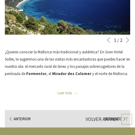
Si
Botones
Al
1
/
2
Anterior
de
hacer
¿Quieres conocer la Mallorca más tradicional y auténtica? En Gran Hotel
control
clic
Soller, te sugerimos una de las visitas más encantadoras que puedes hacer en
de
en
nuestra isla: el mercado rural de Sineu y los paisajes sobrecogedores de la
la
los
península de
Formentor
, el
Mirador des Colomer
y el norte de Mallorca.
presentación
siguientes
de
enlaces,
diapositivas
se
Leer más
Mercat de Sineu
actualizará
El
Mercado de Sineu
es uno de los
mercados rurales
más antiguos de
el
Mallorca. Este mercado tradicional se lleva celebrando desde hace siglos en
contenido
VOLVER ARRIBA
ANTERIOR
SIGUIENTE
el pueblo de Sineu. Frutas, verduras, cocina tradicional mallorquina, ropa,
anterior
herramientas y artesanía típica son algunas de las maravillas que podréis
encontrar si os animáis a dar un paseo por uno de los núcleos más