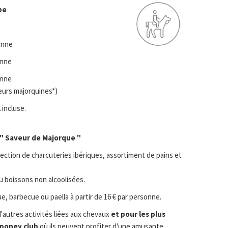
pe
onne
onne
onne
eurs majorquines*)
 incluse.
 " Saveur de Majorque "
ection de charcuteries ibériques, assortiment de pains et
ou boissons non alcoolisées.
 barbecue ou paella à partir de 16 € par personne.
autres activités liées aux chevaux
et pour les plus
 poney club
où ils peuvent profiter d'une amusante