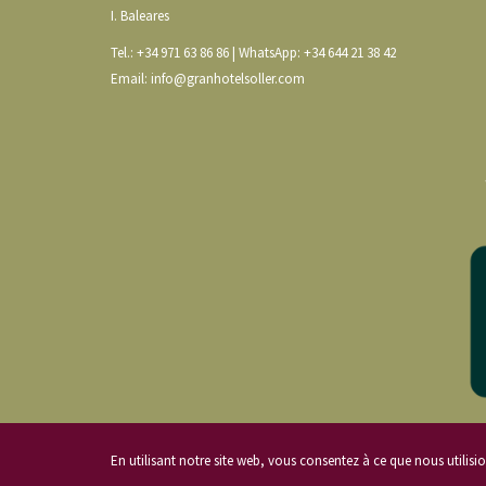
I. Baleares
Tel.:
+34 971 63 86 86
| WhatsApp:
+34 644 21 38 42
Email:
info@granhotelsoller.com
En utilisant notre site web, vous consentez à ce que nous utili