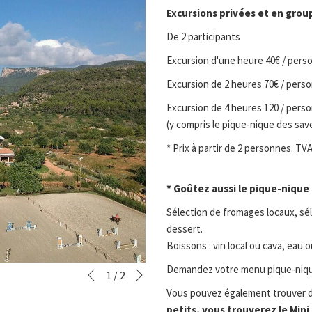
Excursions privées et en grou
De 2 participants
Excursion d'une heure 40€ / pers
Excursion de 2 heures 70€ / pers
Excursion de 4 heures 120 / pers
(y compris le pique-nique des sav
* Prix à partir de 2 personnes. TVA
* Goûtez aussi le pique-nique
Sélection de fromages locaux, sél
dessert.
Boissons : vin local ou cava, eau 
Suivant
Demandez votre menu pique-nique,
Boutons
Le
1
/
2
Précédent
de
contenu
Vous pouvez également trouver d'
commande
ci-
petits, vous trouverez le Mini