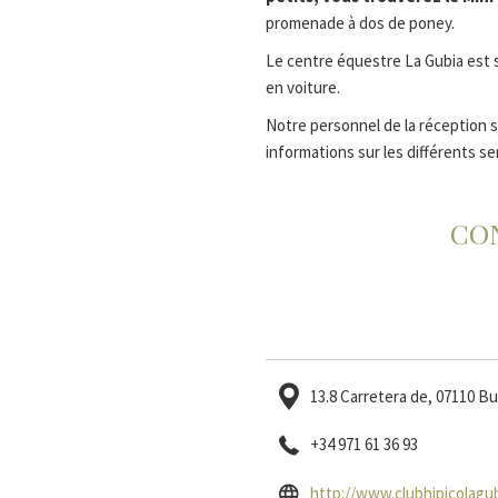
diaporama
dessus
promenade à dos de poney.
sera
Le centre équestre La Gubia est s
actualisé
en voiture.
en
cliquant
Notre personnel de la réception s
sur
informations sur les différents se
les
liens
CO
suivants
13.8 Carretera de, 07110 Bu
+34 971 61 36 93
http://www.clubhipicolagu