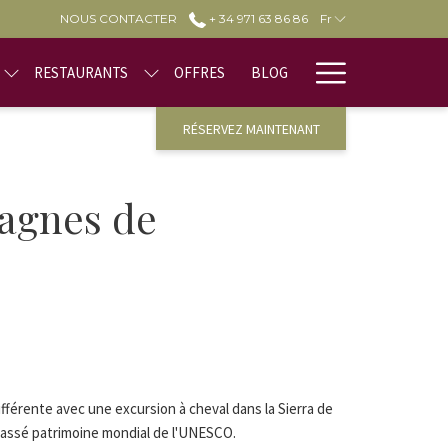
NOUS CONTACTER
+ 34 971 63 86 86
Fr
Hamburge
RESTAURANTS
OFFRES
BLOG
Menu
RÉSERVEZ MAINTENANT
tagnes de
fférente avec une excursion à cheval dans la Sierra de
lassé patrimoine mondial de l'UNESCO.