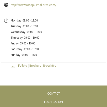
Snorkeling:
Des excursions en bâteau tous les jours vers les meilleurs endroits
Ouvrir
http://www.octopusmallorca.com/
secrets autour de Port de Sóller, pour découvrir la côte d'un site classé au
dans
patrimoine de l'Unesco, La Serra de Tramuntana et pour nager et plonger dans
un
Monday
09:00 - 19:00
les eaux les plus cristallines de la Méditerranée.
nouvel
Tuesday
09:00 - 19:00
onglet
Esnorquel
Wednesday
09:00 - 19:00
Thursday
09:00 - 19:00
Friday
09:00 - 19:00
Saturday
09:00 - 19:00
Sunday
09:00 - 19:00
Folleto | Brochure | Broschüre
OUVRIR
CONTACT
DANS
OUVRIR
LOCALISATION
UN