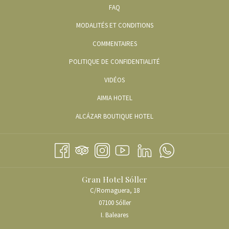
DANS
FAQ
NOUVEL
UN
ONGLET
MODALITÉS ET CONDITIONS
NOUVEL
ONGLET
COMMENTAIRES
POLITIQUE DE CONFIDENTIALITÉ
OUVRIR
VIDÉOS
DANS
OUVRIR
AIMIA HOTEL
UN
DANS
OUVRIR
ALCÁZAR BOUTIQUE HOTEL
NOUVEL
UN
DANS
ONGLET
NOUVEL
UN
ONGLET
NOUVEL
ONGLET
Gran Hotel Sóller
C/Romaguera, 18
07100 Sóller
I. Baleares