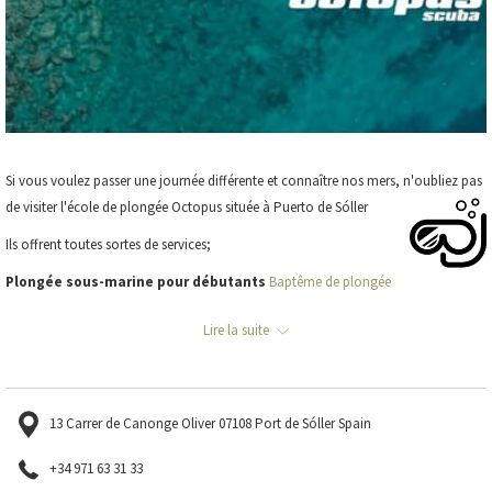
Si vous voulez passer une journée différente et connaître nos mers, n'oubliez pas
de visiter l'école de
plongée Octopus située à Puerto de Sóller
Ils offrent toutes sortes de services;
Plongée sous-marine pour débutants
Baptême de plongée
Cours de plongée
Apprenez et améliorez votre technique
Lire la suite
Plongées:
Nous proposons des plongées dans des murs, des grottes, des
cavernes et des tunnels où vous pouvez trouver une grande variété de vie marine
comme des barracudas, des poulpes, des murènes, des mérous, des éponges,
13 Carrer de Canonge Oliver 07108 Port de Sóller Spain
des coraux durs, des coraux mous etc...
+34 971 63 31 33
Des plongées pour tous les niveaux