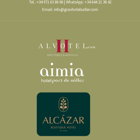
Tel.:
+34 971 63 86 86
| WhatsApp:
+34 644 21 38 42
Email:
info@granhotelsoller.com