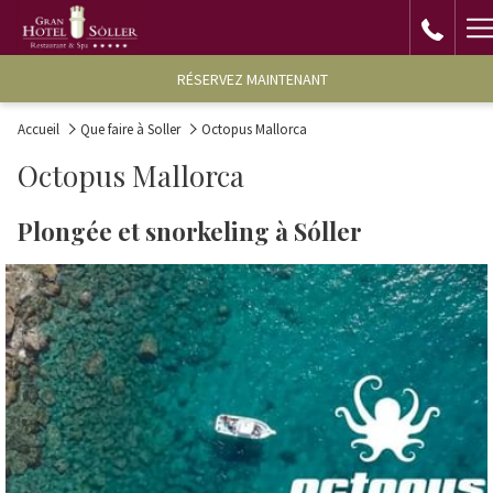
H
M
RÉSERVEZ MAINTENANT
Accueil
Que faire à Soller
Octopus Mallorca
Octopus Mallorca
Plongée et snorkeling à Sóller