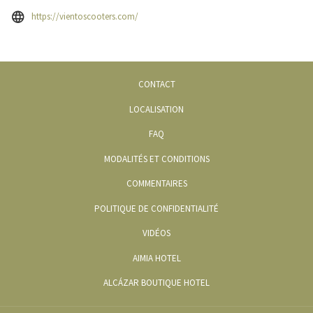
Ouvrir
https://vientoscooters.com/
dans
un
nouvel
onglet
OUVRIR
CONTACT
DANS
OUVRIR
LOCALISATION
UN
DANS
FAQ
NOUVEL
UN
ONGLET
MODALITÉS ET CONDITIONS
NOUVEL
ONGLET
COMMENTAIRES
POLITIQUE DE CONFIDENTIALITÉ
OUVRIR
VIDÉOS
DANS
OUVRIR
AIMIA HOTEL
UN
DANS
OUVRIR
ALCÁZAR BOUTIQUE HOTEL
NOUVEL
UN
DANS
ONGLET
NOUVEL