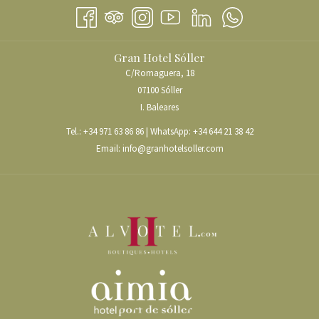
UN
ONGLET
NOUVEL
ONGLET
Gran Hotel Sóller
C/Romaguera, 18
07100 Sóller
I. Baleares
Tel.:
+34 971 63 86 86
| WhatsApp:
+34 644 21 38 42
Email:
info@granhotelsoller.com