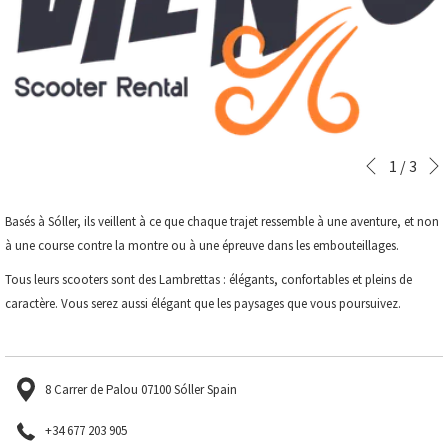
Boutons
Le
1
/
3
Précédent
de
contenu
commande
ci-
Basés à Sóller, ils veillent à ce que chaque trajet ressemble à une aventure, et non
diaporama
dessus
à une course contre la montre ou à une épreuve dans les embouteillages.
sera
Tous leurs scooters sont des Lambrettas : élégants, confortables et pleins de
actualisé
caractère. Vous serez aussi élégant que les paysages que vous poursuivez.
en
cliquant
sur
les
8 Carrer de Palou 07100 Sóller Spain
liens
suivants
+34 677 203 905