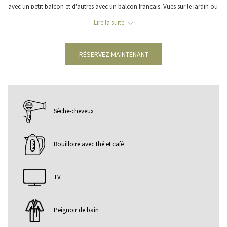
avec un petit balcon et d'autres avec un balcon français. Vues sur le jardin ou
la ville.
Lire la suite
Dans les chambres standard, vous trouverez tous les équipements
nécessaires pour un séjour confortable, comme une connexion Internet
RÉSERVEZ MAINTENANT
gratuite, une télévision par satellite, un minibar, la climatisation et un coffre-
fort gratuit. Un lit jumeau ou un lit queen size peut être demandé lors de la
réservation.
Sèche-cheveux
Bouilloire avec thé et café
TV
Peignoir de bain