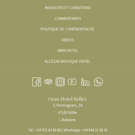
UN
ONGLET
MODALITÉS ET CONDITIONS
NOUVEL
ONGLET
COMMENTAIRES
POLITIQUE DE CONFIDENTIALITÉ
OUVRIR
VIDÉOS
DANS
OUVRIR
AIMIA HOTEL
UN
DANS
OUVRIR
ALCÁZAR BOUTIQUE HOTEL
NOUVEL
UN
DANS
ONGLET
NOUVEL
UN
ONGLET
NOUVEL
ONGLET
Gran Hotel Sóller
C/Romaguera, 18
07100 Sóller
I. Baleares
Tel.:
+34 971 63 86 86
| WhatsApp:
+34 644 21 38 42