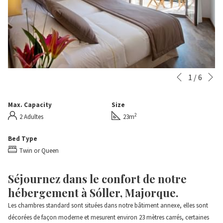
Su
Boutons
Le
1
/
6
Précédent
de
contenu
commande
ci-
Max. Capacity
Size
diaporama
dessus
2
2 Adultes
23m
sera
actualisé
Bed Type
en
Twin or Queen
cliquant
sur
Séjournez dans le confort de notre
les
hébergement à Sóller, Majorque.
liens
Les chambres standard sont situées dans notre bâtiment annexe, elles sont
suivants
décorées de façon moderne et mesurent environ 23 mètres carrés, certaines