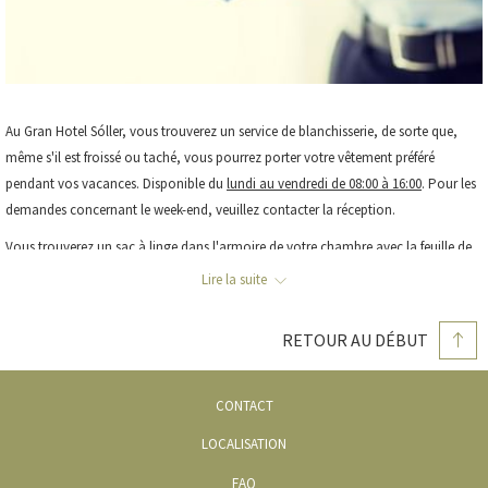
Au Gran Hotel Sóller, vous trouverez un service de blanchisserie, de sorte que,
même s'il est froissé ou taché, vous pourrez porter votre vêtement préféré
pendant vos vacances. Disponible du
lundi au vendredi de 08:00 à 16:00
. Pour les
demandes concernant le week-end, veuillez contacter la réception.
Vous trouverez un sac à linge dans l'armoire de votre chambre avec la feuille de
prix que vous devez remplir avec vos coordonnées.
Lire la suite
La livraison de vos vêtements peut prendre de 24 à 48 heures (peut varier en
fonction de la disponibilité).
RETOUR AU DÉBUT
OUVRIR
CONTACT
DANS
OUVRIR
LOCALISATION
UN
DANS
FAQ
NOUVEL