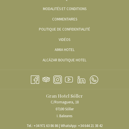
UN
ONGLET
MODALITÉS ET CONDITIONS
NOUVEL
ONGLET
COMMENTAIRES
POLITIQUE DE CONFIDENTIALITÉ
OUVRIR
VIDÉOS
DANS
OUVRIR
AIMIA HOTEL
UN
DANS
OUVRIR
ALCÁZAR BOUTIQUE HOTEL
NOUVEL
UN
DANS
ONGLET
NOUVEL
UN
ONGLET
NOUVEL
ONGLET
Gran Hotel Sóller
C/Romaguera, 18
07100 Sóller
I. Baleares
Tel.:
+34 971 63 86 86
| WhatsApp:
+34 644 21 38 42