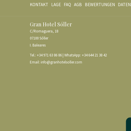
KONTAKT
LAGE
FAQ
AGB
BEWERTUNGEN
DATEN
Gran Hotel Sóller
C/Romaguera, 18
07100 Sóller
I. Baleares
Tel.:
+34 971 63 86 86
| WhatsApp:
+34 644 21 38 42
Email:
info@granhotelsoller.com