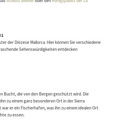
 das
Schloss Bellver
oder den
Königspalast der La
31
oster der Diözese Mallorca. Hier können Sie verschiedene
erraschende Sehenswürdigkeiten entdecken
hen Bucht, die von den Bergen geschützt wird. Die
ihn zu einem ganz besonderen Ort in der Sierra
 war er ein Fischerhafen, was ihn zu einem idealen Ort
hte zu essen.