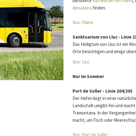
berühmte
Kathedrale von Palma
,
Almudaina
finden.
Bus: Palma
Sanktuarium von Lluc - Linie 2
Das Heiligtum von Lluc ist ein Kl
Orte besichtigen und einige üb
Bus: Lluc
Nur im Sommer
Port de Soller - Linie 204/203
Der Hafen liegt in einer natürlic
Landschaft umgibt ihn und macht 
Tramuntana. In der Vergangenheit
macht, um Fisch oder Meeresfrüc
Bus: Port de Soller