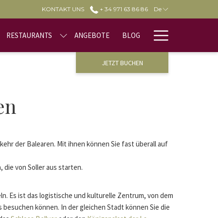
KONTAKT UNS
+ 34 971 63 86 86
De
Hamburge
RESTAURANTS
ANGEBOTE
BLOG
Menu
JETZT BUCHEN
en
rkehr der Balearen. Mit ihnen können Sie fast überall auf
 die von Soller aus starten.
n. Es ist das logistische und kulturelle Zentrum, von dem
as besuchen können. In der gleichen Stadt können Sie die