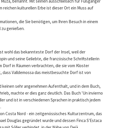
Muza, benannt. Mit seinen ausschließlich für Fußgänger
reichen kulturellen Erbe ist dieser Ort ein Muss auf
ormationen, die Sie benötigen, um Ihren Besuch in einem
l zu genießen.
ist wohl das bekannteste Dorf der Insel, weil der
in und seine Geliebte, die französische Schriftstellerin
m Dorf in Räumen verbrachten, die sie vom Kloster
t, dass Valldemossa das meistbesuchte Dorf ist von
nd keinen sehr angenehmen Aufenthalt, und in dem Buch,
rieb, machte er dies ganz deutlich. Das Buch 'Un invierno
eller und ist in verschiedenen Sprachen in praktisch jedem
.
von Costa Nord - ein zeitgenössisches Kulturzentrum, das
ael Douglas gegründet wurde und dessen Finca S'Estaca
sa mit Sóller verbindet, in der Nähe von Deià.