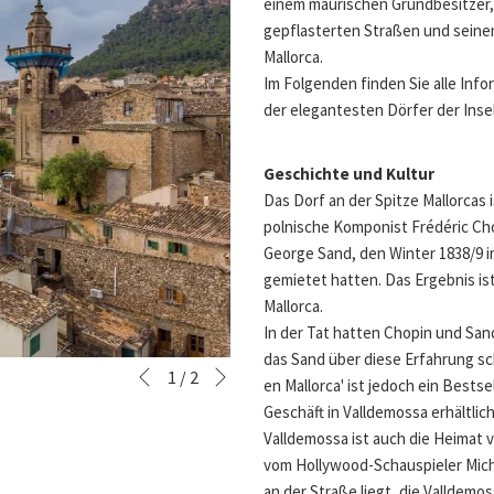
einem maurischen Grundbesitzer, 
gepflasterten Straßen und seinem 
Mallorca.
Im Folgenden finden Sie alle Inf
der elegantesten Dörfer der Inse
Geschichte und Kultur
Das Dorf an der Spitze Mallorcas 
polnische Komponist Frédéric Chop
George Sand, den Winter 1838/9 i
gemietet hatten. Das Ergebnis is
Mallorca.
In der Tat hatten Chopin und Sa
das Sand über diese Erfahrung sch
Vor
Diashow-
Durch
1
/
2
Zurück
en Mallorca' ist jedoch ein Bests
Steuertasten
Klicken
Geschäft in Valldemossa erhältlich
auf
Valldemossa ist auch die Heimat 
die
vom Hollywood-Schauspieler Mich
folgenden
an der Straße liegt, die Valldemos