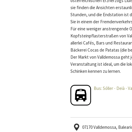
österreichischen Erzherzogs Lluis
sie finden die Ansichten erstaun
Stunden, und die Endstation ist d
Sie in einem der Fremdenverkehrs
Für eine weniger anstrengende Op
Kopfsteinpflasterstraßen von Va
allerlei Cafés, Bars und Restauran
Bäckerei Cocas de Patatas (die 
Der Markt von Valldemossa geht 
Veranstaltung ist ideal, um die 
Schinken kennen zu lernen.
Bus: Sóller - Deià - 
07170 Valldemossa, Baleari