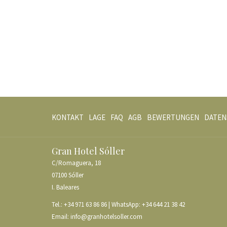
KONTAKT
LAGE
FAQ
AGB
BEWERTUNGEN
DATEN
Gran Hotel Sóller
C/Romaguera, 18
07100 Sóller
I. Baleares
Tel.:
+34 971 63 86 86
| WhatsApp:
+34 644 21 38 42
Email:
info@granhotelsoller.com