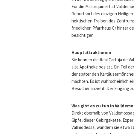
Links
Für die Mallorquiner hat Valldemo
wird
Geburtsort des einzigen Heiligen 
der
hektischen Treiben des Zentrums 
obige
friedlichen Pfarrhaus C/ hinter d
Inhalt
besichtigen.
aktualisiert
Hauptattraktionen
Sie können die Real Cartuja de V
alte Apotheke besitzt. Ein Teil de
der später den Kartäusermönchen
machten. Es ist wahrscheinlich e
Besucher anzieht. Der Eingang zu 
Was gibt es zu tun in Valldemo
Direkt oberhalb von Valldemossa 
Gipfel dieser Gebirgskette. Expe
Vallmodessa, wandern sie etwa 16