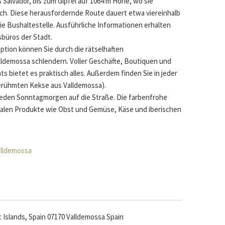
 Salvador, bis zum Gipfel auf 1064 m Höhe, wo sie
lich. Diese herausfordernde Route dauert etwa viereinhalb
ie Bushaltestelle. Ausführliche Informationen erhalten
büros der Stadt.
tion können Sie durch die rätselhaften
lldemossa schlendern. Voller Geschäfte, Boutiquen und
ts bietet es praktisch alles. Außerdem finden Sie in jeder
berühmten Kekse aus Valldemossa).
jeden Sonntagmorgen auf die Straße. Die farbenfrohe
lokalen Produkte wie Obst und Gemüse, Käse und iberischen
Valldemossa
c Islands, Spain 07170 Valldemossa Spain