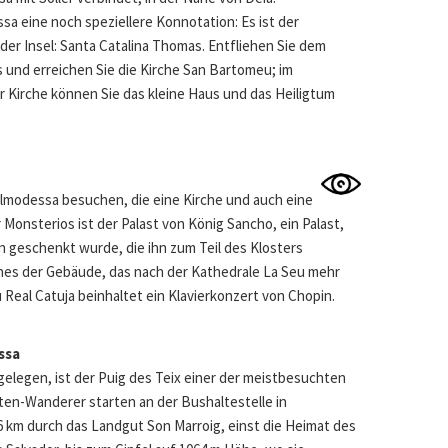
ssa eine noch speziellere Konnotation: Es ist der
der Insel: Santa Catalina Thomas. Entfliehen Sie dem
und erreichen Sie die Kirche San Bartomeu; im
er Kirche können Sie das kleine Haus und das Heiligtum
allmodessa besuchen, die eine Kirche und auch eine
r Monsterios ist der Palast von König Sancho, ein Palast,
 geschenkt wurde, die ihn zum Teil des Klosters
ines der Gebäude, das nach der Kathedrale La Seu mehr
Real Catuja beinhaltet ein Klavierkonzert von Chopin.
ssa
gelegen, ist der Puig des Teix einer der meistbesuchten
rten-Wanderer starten an der Bushaltestelle in
 km durch das Landgut Son Marroig, einst die Heimat des