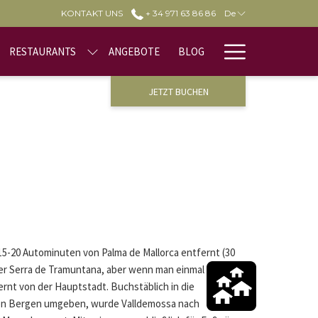
KONTAKT UNS
+ 34 971 63 86 86
De
Hamburge
RESTAURANTS
ANGEBOTE
BLOG
Menu
JETZT BUCHEN
15-20 Autominuten von Palma de Mallorca entfernt (30
er Serra de Tramuntana, aber wenn man einmal
fernt von der Hauptstadt. Buchstäblich in die
en Bergen umgeben, wurde Valldemossa nach