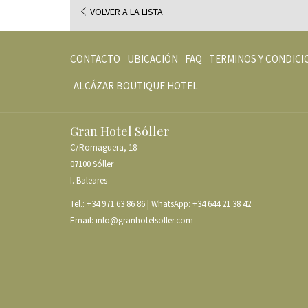
VOLVER A LA LISTA
CONTACTO
UBICACIÓN
FAQ
TERMINOS Y CONDICI
ABRE
ALCÁZAR BOUTIQUE HOTEL
EN
UNA
Gran Hotel Sóller
NUEVA
C/Romaguera, 18
PESTAÑA
07100 Sóller
I. Baleares
Tel.:
+34 971 63 86 86
| WhatsApp:
+34 644 21 38 42
Email:
info@granhotelsoller.com