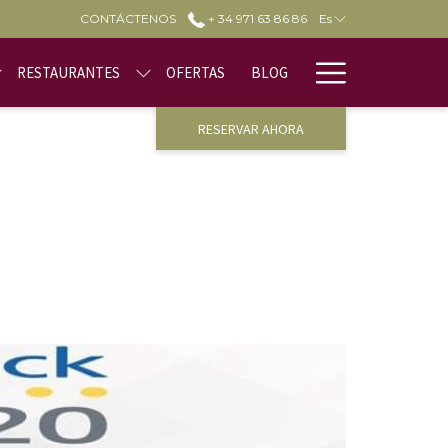
CONTÁCTENOS
+ 34 971 63 86 86
Es
Hamburge
RESTAURANTES
OFERTAS
BLOG
Menu
RESERVAR AHORA