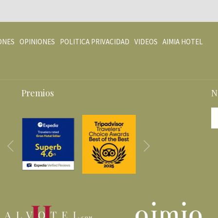
ABRE
ABR
ONES
OPINIONES
POLITICA PRIVACIDAD
VIDEOS
AIMIA HOTEL
EN
EN
UNA
UNA
NUEVA
NUE
PESTAÑA
PES
Premios
N
Siguiente
Anterior