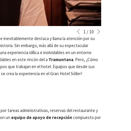
Siguiente
Botones
Al
1
/
10
Anterior
de
hacer
ue inevitablemente destaca y llama la atención por su
control
clic
historia. Sin embargo, más allá de su espectacular
de
en
una experiencia idílica e inolvidables en un entorno
la
los
idables en este rincón del a
Tramuntana
. Pero, ¿Cómo
presentación
siguientes
uipos que trabajan en el hotel. Equipos que desde sus
de
enlaces,
se crea la experiencia en el Gran Hotel Sóller!
diapositivas
se
actualizará
el
contenido
anterior
 por tareas administrativas, reservas del restaurante y
con un
equipo de apoyo de recepción
compuesto por