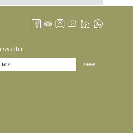
E
VA
TAÑA
ewsletter
ENVIAR