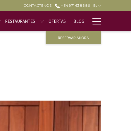
CONTÁCTENOS
+ 34 971 63 86 86
Es
Hamburge
RESTAURANTES
OFERTAS
BLOG
Menu
RESERVAR AHORA