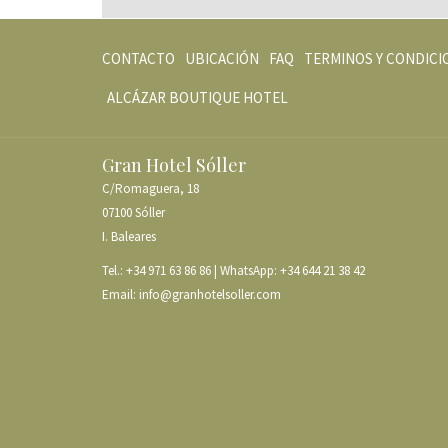
CONTACTO
UBICACIÓN
FAQ
TERMINOS Y CONDICI
ABRE
ALCÁZAR BOUTIQUE HOTEL
EN
UNA
Gran Hotel Sóller
NUEVA
C/Romaguera, 18
PESTAÑA
07100 Sóller
I. Baleares
Tel.:
+34 971 63 86 86
| WhatsApp:
+34 644 21 38 42
Email:
info@granhotelsoller.com