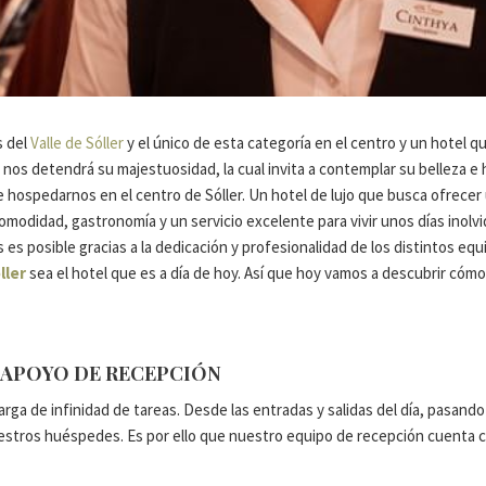
s del
Valle de Sóller
y el único de esta categoría en el centro y un hotel q
o nos detendrá su majestuosidad, la cual invita a contemplar su belleza e 
e hospedarnos en el centro de Sóller. Un hotel de lujo que busca ofrecer 
comodidad, gastronomía y un servicio excelente para vivir unos días inolv
 es posible gracias a la dedicación y profesionalidad de los distintos eq
ller
sea el hotel que es a día de hoy. Así que hoy vamos a descubrir cómo 
 APOYO DE RECEPCIÓN
rga de infinidad de tareas. Desde las entradas y salidas del día, pasando
estros huéspedes. Es por ello que nuestro equipo de recepción cuenta 