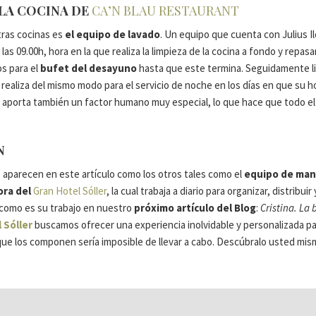
 LA COCINA DE
CA’N BLAU RESTAURANT
ras cocinas es
el equipo de lavado
. Un equipo que cuenta con Julius I
as 09.00h, hora en la que realiza la limpieza de la cocina a fondo y repasa
os para el
bufet del desayuno
hasta que este termina. Seguidamente li
ue realiza del mismo modo para el servicio de noche en los días en que su 
o aporta también un factor humano muy especial, lo que hace que todo el
N
e aparecen en este artículo como los otros tales como el
equipo de ma
ora del
Gran Hotel Sóller
, la cual trabaja a diario para organizar, distrib
 como es su trabajo en nuestro
próximo artículo del Blog
:
Cristina. La 
 Sóller
buscamos ofrecer una experiencia inolvidable y personalizada p
que los componen sería imposible de llevar a cabo. Descúbralo usted mis