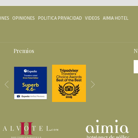
ABRE
ABR
ONES
OPINIONES
POLITICA PRIVACIDAD
VIDEOS
AIMIA HOTEL
EN
EN
UNA
UNA
NUEVA
NUE
PESTAÑA
PES
Premios
N
Siguiente
Anterior