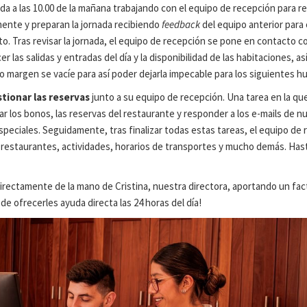
 a las 10.00 de la mañana trabajando con el equipo de recepción para rev
ente y preparan la jornada recibiendo
feedback
del equipo anterior para 
o. Tras revisar la jornada, el equipo de recepción se pone en contacto c
r las salidas y entradas del día y la disponibilidad de las habitaciones, 
o margen se vacíe para así poder dejarla impecable para los siguientes 
tionar las reservas
junto a su equipo de recepción. Una tarea en la qu
 los bonos, las reservas del restaurante y responder a los e-mails de nue
especiales. Seguidamente, tras finalizar todas estas tareas, el equipo de
staurantes, actividades, horarios de transportes y mucho demás. Hasta
irectamente de la mano de Cristina, nuestra directora, aportando un fac
 ofrecerles ayuda directa las 24 horas del día!