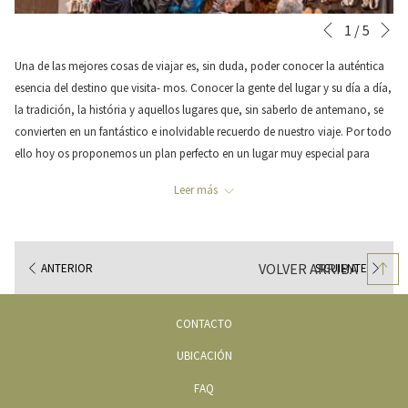
Si
Botones
Al
1
/
5
Anterior
de
hacer
Una de las mejores cosas de viajar es, sin duda, poder conocer la auténtica
control
clic
esencia del destino que visita- mos. Conocer la gente del lugar y su día a día,
de
en
la tradición, la história y aquellos lugares que, sin saberlo de antemano, se
la
los
convierten en un fantástico e inolvidable recuerdo de nuestro viaje. Por todo
presentación
siguientes
ello hoy os proponemos un plan perfecto en un lugar muy especial para
de
enlaces,
poder descubrir uno de los productos más tradicionales y típicos de
diapositivas
se
Leer más
Mallorca. La fábrica de porqueres y calzado típico mallorquín
Ben Calçat
.
actualizará
el
contenido
Las porqueres son unos
zapatos mallorquines
elaborados con suela de
VOLVER ARRIBA
ANTERIOR
SIGUIENTE
anterior
goma y piel natural que antiguamente se usaban para trabajar en el campo.
Cuenta la leyenda que su origen recae en un pobre ibizenco que vino a
Mallorca al que se le rompieron los zapatos. Como no tenía dinero para
CONTACTO
comprarse un par de nuevos, cogió una rueda de coche viejo y un trozo de
UBICACIÓN
lona y se construyó las primeras "porqueres". Desde entonces este calza- do
tipico se comercializó con gran éxito, sin embargo, a día de hoy,
FAQ
únicamente quedan 3 talleres artesanos que las siguen elaborando. Entre