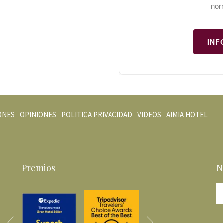
nor
INF
ABRE
ABR
ONES
OPINIONES
POLITICA PRIVACIDAD
VIDEOS
AIMIA HOTEL
EN
EN
UNA
UNA
NUEVA
NUE
PESTAÑA
PES
Premios
N
Siguiente