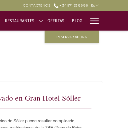
CONTÁCTENOS
+ 34 971 63 86 86
Es
Hamburge
RESTAURANTES
OFERTAS
BLOG
Menu
RESERVAR AHORA
vado en Gran Hotel Sóller
rico de Sóller puede resultar complicado,
evas restricciones de la ZBE (Zona de Bajas