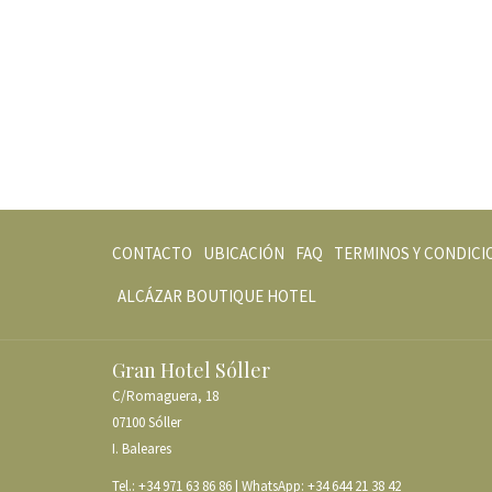
CONTACTO
UBICACIÓN
FAQ
TERMINOS Y CONDICI
ABRE
ALCÁZAR BOUTIQUE HOTEL
EN
UNA
Gran Hotel Sóller
NUEVA
C/Romaguera, 18
PESTAÑA
07100 Sóller
I. Baleares
Tel.:
+34 971 63 86 86
| WhatsApp:
+34 644 21 38 42