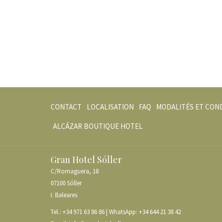
OUVRIR
OUVRIR
CONTACT
LOCALISATION
FAQ
MODALITÉS ET CON
DANS
DANS
OUVRIR
ALCÁZAR BOUTIQUE HOTEL
UN
UN
DANS
NOUVEL
NOUVEL
UN
ONGLET
ONGLET
Gran Hotel Sóller
NOUVEL
C/Romaguera, 18
ONGLET
07100 Sóller
I. Baleares
Tel.:
+34 971 63 86 86
| WhatsApp:
+34 644 21 38 42