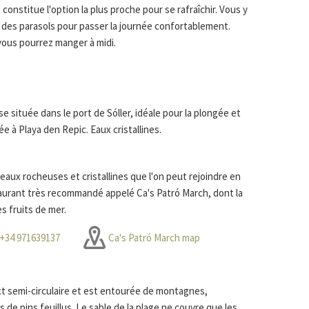
 constitue l'option la plus proche pour se rafraîchir. Vous y
 des parasols pour passer la journée confortablement.
 vous pourrez manger à midi.
e située dans le port de Sóller, idéale pour la plongée et
e à Playa den Repic. Eaux cristallines.
eaux rocheuses et cristallines que l'on peut rejoindre en
taurant très recommandé appelé Ca's Patró March, dont la
es fruits de mer.
+34 971639137
Ca's Patró March map
ct semi-circulaire et est entourée de montagnes,
de pins feuillus. Le sable de la plage ne couvre que les