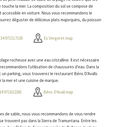
e touche la mer. La composition du sol se compose de
 est accessible en voiture. Nous vous recommandons le
ourrez déguster de délicieux plats majorquins, du poisson
34 971517105
Es Vergeret map
plage rocheuse avec une eau cristalline. Il est nécessaire
 recommandons l'utilisation de chaussures d'eau. Dans la
c un parking, vous trouverez le restaurant Béns D'Avalls
 la mer et une cuisine de marque.
34 971632381
Béns D'Avall map
ages de sable, nous vous recommandons de vous rendre
e se trouvent pas dans la Sierra de Tramuntana. Entre les