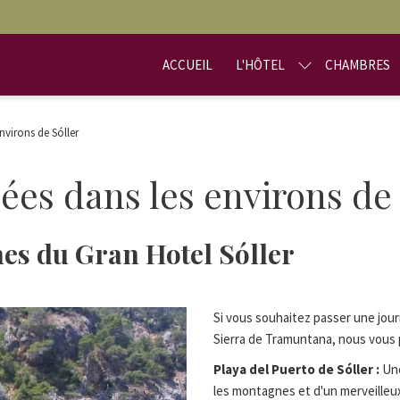
ACCUEIL
L'HÔTEL
CHAMBRES
virons de Sóller
s dans les environs de 
hes du Gran Hotel Sóller
Si vous souhaitez passer une jour
Sierra
de Tramuntana, nous vous p
Playa del Puerto de Sóller :
Une
les montagnes et d'un merveilleux 