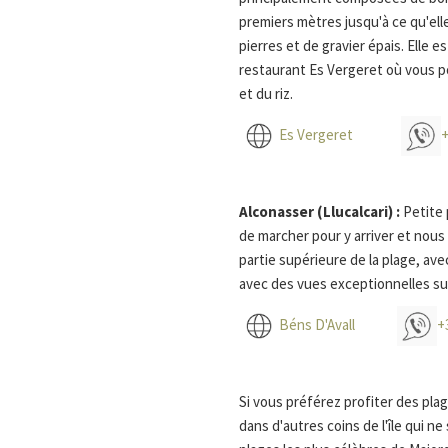
actualisé
premiers mètres jusqu'à ce qu'ell
en
pierres et de gravier épais. Elle
cliquant
restaurant Es Vergeret où vous p
sur
et du riz.
les
liens
Es Vergeret
+
suivants
Alconasser (Llucalcari) :
Petite 
de marcher pour y arriver et nous
partie supérieure de la plage, ave
avec des vues exceptionnelles sur
Béns D'Avall
+
Si vous préférez profiter des pl
dans d'autres coins de l'île qui n