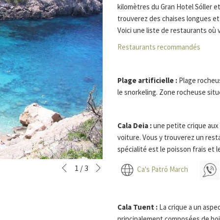
kilomètres du Gran Hotel Sóller et
trouverez des chaises longues et
Voici une liste de restaurants où
Restaurants recommandés
Plage artificielle :
Plage rocheus
le snorkeling. Zone rocheuse situé
Cala Deia :
une petite crique aux 
voiture. Vous y trouverez un res
spécialité est le poisson frais et l
Suivant
Boutons
Le
1
/
3
Ca's Patró March
Précédent
de
contenu
commande
ci-
diaporama
dessus
Cala Tuent :
La crique a un aspe
sera
principalement composées de bois 