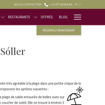
NOUS CONTACTER
+ 34 971 63 86 86
Fr
Hamburge
RESTAURANTS
OFFRES
BLOG
Menu
RÉSERVEZ MAINTENANT
Sóller
née très agréable à la plage dans une petite crique de la
roposons les options suivantes :
 plage de sable entourée de belles vues sur
coucher de soleil. Elle se trouve à environ 3