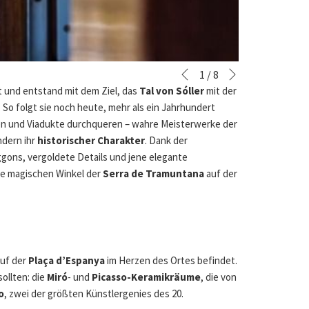
Vor
Diashow-
Durch
1
/
8
Zurück
Steuertasten
Klicken
 und entstand mit dem Ziel, das
Tal von Sóller
mit der
auf
 So folgt sie noch heute, mehr als ein Jahrhundert
die
en und Viadukte durchqueren – wahre Meisterwerke der
folgenden
ndern ihr
historischer Charakter
. Dank der
Links
aggons, vergoldete Details und jene elegante
wird
ie magischen Winkel der
Serra de Tramuntana
auf der
der
obige
Inhalt
aktualisiert
auf der
Plaça d’Espanya
im Herzen des Ortes befindet.
ollten: die
Miró
- und
Picasso-Keramikräume
, die von
o
, zwei der größten Künstlergenies des 20.