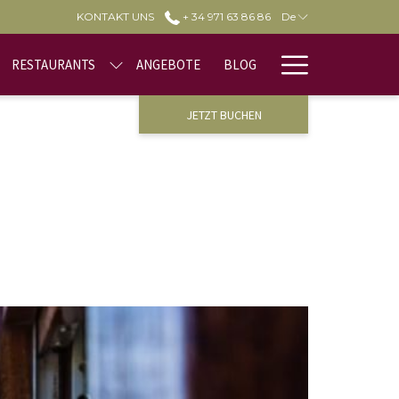
KONTAKT UNS
+ 34 971 63 86 86
De
Hamburge
RESTAURANTS
ANGEBOTE
BLOG
Menu
JETZT BUCHEN