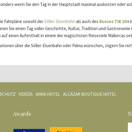
, besonders wenn Sie den Tag in der Hauptstadt maximal auskosten oder s
ie Fahrpläne sowohl der
Sóller-Eisenbahn
als auch des
Busses TIB 204
i
nen Sie einen Tag voller Geschichte, Kultur, Tradition und Gastronomi
n auf einen Aufenthalt in einem der magischsten Reiseziele Mallorcas set
tionen über die Sóller-Eisenbahn oder Palma wünschen, zögern Sie nich
ÖFFNET
ÖFFNET
ÖFFNET
SCHUTZ
VIDEOS
AIMIA HOTEL
ALCÁZAR BOUTIQUE HOTEL
SICH
SICH
SICH
IM
IM
IM
Awards
N
NEUEN
NEUEN
NEUEN
FENSTER
FENSTER
FENSTE