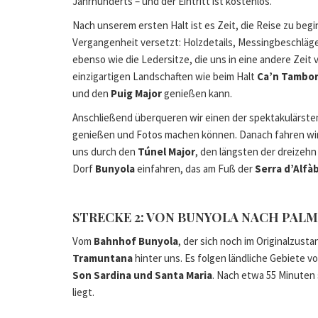
Jahrhunderts – und der Eintritt ist kostenlos.
Nach unserem ersten Halt ist es Zeit, die Reise zu beg
Vergangenheit versetzt: Holzdetails, Messingbeschläge 
ebenso wie die Ledersitze, die uns in eine andere Zei
einzigartigen Landschaften wie beim Halt
Ca’n Tambo
und den
Puig Major
genießen kann.
Anschließend überqueren wir einen der spektakulärst
genießen und Fotos machen können. Danach fahren wir 
uns durch den
Túnel Major
, den längsten der dreizehn
Dorf
Bunyola
einfahren, das am Fuß der
Serra d’Alfà
STRECKE 2: VON BUNYOLA NACH PAL
Vom
Bahnhof Bunyola
, der sich noch im Originalzust
Tramuntana
hinter uns. Es folgen ländliche Gebiete v
Son Sardina und Santa Maria
. Nach etwa 55 Minuten 
liegt.