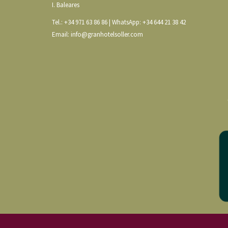
I. Baleares
Tel.:
+34 971 63 86 86
| WhatsApp:
+34 644 21 38 42
Email:
info@granhotelsoller.com