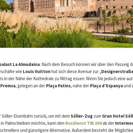
palast La Almudaina
. Nach dem Besuch können wir über den Passeig 
eschäfte wie
Louis Vuitton
hat sich diese Avenue zur „
Designerstraß
ts in der Nähe der Kathedrale zu Mittag essen. Wenn Sie jedoch eine a
a Premsa
, gelegen an der
Plaça Patins
, nahe der
Plaça d’Espanya
und
 Sóller-Eisenbahn zurück, um mit dem
Sóller-Zug
zum
Gran Hotel Sól
 in Palma bleiben möchte, kann den
Busdienst TIB 204
ab der
Intermod
 schnellere und günstigere Alternative. Außerdem besteht die Möglichk