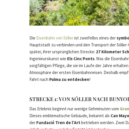
Die
Eisenbahn von Sóller
ist zweifellos eines der
symbo
Hauptstadt zu verbinden und den Transport der Sóller-O
später, ihrer ursprünglichen Strecke:
27 Kilometer Sc
Ingenieurskunst wie
Els Cinc Ponts
. Was die Eisenbahn
sorgfältigen Pflege, die sie im Laufe der Jahre erhalte
Atmosphäre der ersten Eisenbahnreisen. Deshalb empfe
Fahrt nach
Palma zu entdecken
!
STRECKE 1: VON SÓLLER NACH BUNYO
Das Erlebnis beginnt nur wenige Gehminuten vom
Gran
Dieses emblematische Gebäude, bekannt als
Can Mayo
der
Fundació Tren de l’Art
betrieben werden. Zwei D