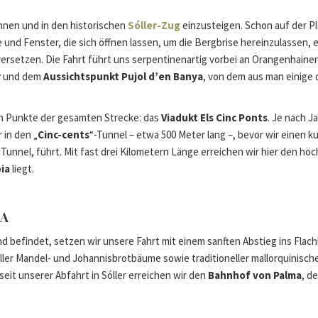
innen und in den historischen
Sóller-Zug
einzusteigen. Schon auf der Pl
und Fenster, die sich öffnen lassen, um die Bergbrise hereinzulassen, 
t versetzen. Die Fahrt führt uns serpentinenartig vorbei an Orangenha
r
und dem
Aussichtspunkt Pujol d’en Banya
, von dem aus man einige
en Punkte der gesamten Strecke: das
Viadukt Els Cinc Ponts
. Je nach J
in den „
Cinc-cents
“-Tunnel – etwa 500 Meter lang –, bevor wir einen 
 Tunnel, führt. Mit fast drei Kilometern Länge erreichen wir hier den hö
bia
liegt.
MA
and befindet, setzen wir unsere Fahrt mit einem sanften Abstieg ins Flac
oller Mandel- und Johannisbrotbäume sowie traditioneller mallorquinisc
seit unserer Abfahrt in Sóller erreichen wir den
Bahnhof von Palma
, d