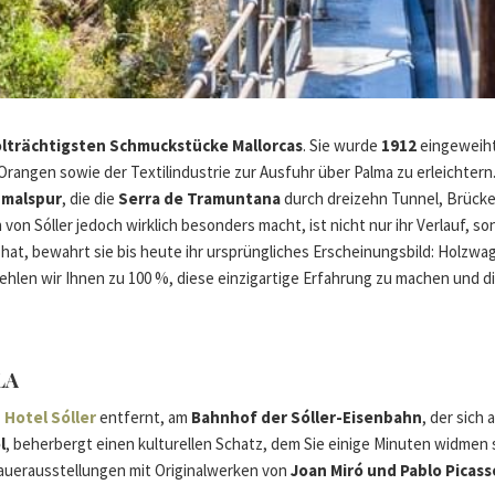
lträchtigsten Schmuckstücke Mallorcas
. Sie wurde
1912
eingeweiht
rangen sowie der Textilindustrie zur Ausfuhr über Palma zu erleichtern.
hmalspur
, die die
Serra de Tramuntana
durch dreizehn Tunnel, Brück
 von Sóller jedoch wirklich besonders macht, ist nicht nur ihr Verlauf, so
n hat, bewahrt sie bis heute ihr ursprüngliches Erscheinungsbild: Holzw
hlen wir Ihnen zu 100 %, diese einzigartige Erfahrung zu machen und d
LA
 Hotel Sóller
entfernt, am
Bahnhof der Sóller-Eisenbahn
, der sich 
l
, beherbergt einen kulturellen Schatz, dem Sie einige Minuten widmen s
auerausstellungen mit Originalwerken von
Joan Miró und Pablo Picass