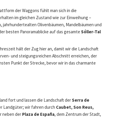
attform der Waggons fühlt man sich in die
erhalten im gleichen Zustand wie zur Einweihung –
inen, jahrhundertealten Olivenbäumen, Mandelbäumen und
 der besten Panoramablicke auf das gesamte
Sóller-Tal
ahreszeit hält der Zug hier an, damit wir die Landschaft
kurven- und steigungsreichen Abschnitt erreichen, der
chsten Punkt der Strecke, bevor wir in das charmante
hland fort und lassen die Landschaft der
Serra de
her Landgüter; wir fahren durch
Caubet, Son Reus,
er neben der
Plaza de España
, dem Zentrum der Stadt,