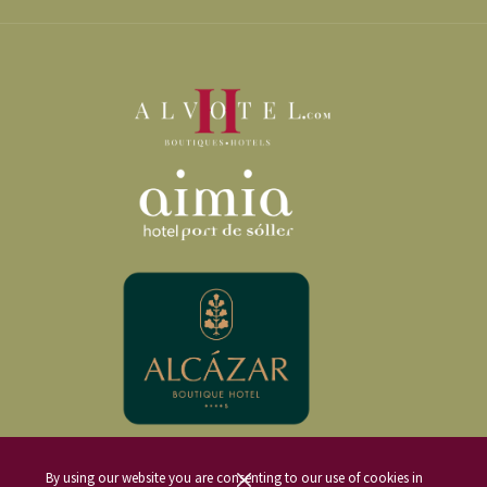
DIE ERFAHRUNG BEI CA’N SIVELLA
Am Eingang von Ca’n Sivella werden wir von Natalia, unserer Gastgeberin,
empfangen, die uns feuchte Tücher reicht, um uns Stirn und Hände
abzuwischen. Danach betreten wir das Landgut durch die Hauptfassade, wo
uns Felip, unser weiterer Gastgeber und Koch des Tages, erwartet.
Von der ersten Minute an fühlen wir uns bei Natalia und Felip wie zu Hause.
Auf der vorderen Terrasse des Hauses, mit spektakulärem Blick auf das
Tal von
Sóller
und den Barranc de Biniaraix, werden wir mit einem lokalen Bier oder
Wasser empfangen und genießen eine Auswahl an Wurstwaren und anderen
saisonalen, regionalen Köstlichkeiten.
Anschließend erklären uns Natalia und Felip ihr Projekt Ca’n Sivella und
starten mit einer Verkostung ihres selbst produzierten Olivenöls. Dieses Öl
kann man je nach Bedarf vor Ort in Flaschen verschiedener Größen kaufen
und mitnehmen.
By using our website you are consenting to our use of cookies in