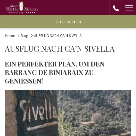
Ha
Me
JETZT BUCHEN
Home
Blog
AUSFLUG NACH CA’N SIVELLA
AUSFLUG NACH CA’N SIVELLA
EIN PERFEKTER PLAN, UM DEN
BARRANC DE BINIARAIX ZU
GENIESSEN!