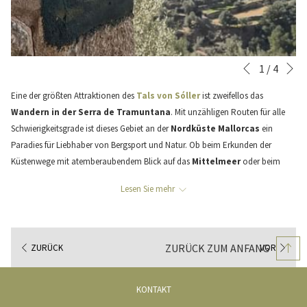
Vo
Diashow-
Durch
1
/
4
Zurück
Steuertasten
Klicken
Eine der größten Attraktionen des
Tals von Sóller
ist zweifellos das
auf
Wandern in der Serra de Tramuntana
. Mit unzähligen Routen für alle
die
Schwierigkeitsgrade ist dieses Gebiet an der
Nordküste Mallorcas
ein
folgenden
Paradies für Liebhaber von Bergsport und Natur. Ob beim Erkunden der
Links
Küstenwege mit atemberaubendem Blick auf das
Mittelmeer
oder beim
wird
Wandern auf historischen Pfaden zwischen jahrhundertealten Olivenbäumen
der
Lesen Sie mehr
und majestätischen Bergen.
obige
Inhalt
Heute sprechen wir über eine dieser Routen, vielleicht eine der ikonischsten.
aktualisiert
Eine Route, die wir euch einladen, auf eine ganz besondere Weise zu
ZURÜCK ZUM ANFANG
ZURÜCK
VOR
entdecken und zu genießen. Denn sie ermöglicht nicht nur eine Wanderung
auf einem der bekanntesten Wege der
Serra de Tramuntana
, sondern
auch eine Verkostung von lokalem Olivenöl sowie ein individuelles, vor Ort
KONTAKT
zubereitetes Menü in einer privilegierten Lage der Serra de Tramuntana.