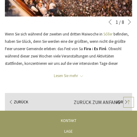
Vo
Diashow-
Durch
1
/
8
Zurück
Steuertasten
Klicken
Wenn Sie sich während der zweiten und dritten Maiwoche in
Sóller
befinden,
auf
haben Sie Glück, denn Sie werden eine der größten, wenn nicht die größte
die
Feier unserer Gemeinde erleben: das Fest von Sa
Fira
i
Es Firó
. Obwohl
folgenden
während dieser zwei Wochen viele Veranstaltungen und Aktivitäten
Links
stattfinden, konzentrieren wir uns auf die vier intensivsten Tage dieser
wird
fantastischen Feier, die reich an Geschichte, Tradition und Kultur sind: Freitag,
der
Lesen Sie mehr
Samstag und Sonntag von "
Sa Fira
" und Montag von "
Es Firó
".
obige
Inhalt
Wie viele von Ihnen bereits wissen, ist Es Firó das Hauptereignis dieser
aktualisiert
Feierlichkeiten, das jedes Jahr am ersten Montag nach dem zweiten Sonntag
ZURÜCK ZUM ANFANG
ZURÜCK
VOR
im Mai stattfindet und die Invasion der türkischen und algerischen Korsaren
im Hafen von Sóller
am 11. Mai 1561
nachbildet, die von den Einwohnern
von Sóller beendet wurde. Aber bevor wir zum Montag kommen (dem letzten
KONTAKT
Tag der Feierlichkeiten), gibt es drei Tage intensiver Feierlichkeiten in der
LAGE
Gemeinde Sóller. Feiern, die Sie dank der ausgezeichneten Lage des Gran