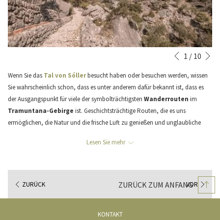
Vo
Diashow-
Durch
1
/
10
Zurück
Steuertasten
Klicken
Wenn Sie das
Tal von Sóller
besucht haben oder besuchen werden, wissen
auf
Sie wahrscheinlich schon, dass es unter anderem dafür bekannt ist, dass es
die
der Ausgangspunkt für viele der symbolträchtigsten
Wanderrouten
im
folgenden
Tramuntana-Gebirge
ist. Geschichtsträchtige Routen, die es uns
Links
ermöglichen, die Natur und die frische Luft zu genießen und unglaubliche
wird
Landschaften in dieser magischen Enklave zwischen dem
Mittelmeer
und
der
Lesen Sie mehr
dem
Tramuntana-Gebirge
zu entdecken. Zweifellos ein einzigartiges
obige
Privileg und eine unvergleichliche Attraktion für Liebhaber des
Wanderns
,
Inhalt
der Natur und des
Bergsports
. Es ist jedoch nicht dasselbe, diese Routen zu
aktualisiert
Beginn des Jahres oder im Sommer zu begehen, wie im Herbst und Winter, da
ZURÜCK ZUM ANFANG
ZURÜCK
VOR
das Klima, die Atmosphäre und sogar die Landschaft selbst je nach
Jahreszeit sehr unterschiedlich sind. Deshalb werden wir heute über eine
KONTAKT
dieser emblematischen Routen sprechen, wenn nicht sogar über die