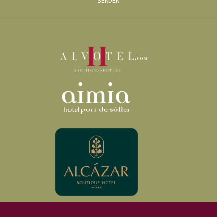
SENDEN
AUSFLUG ZUR SCHLUCHT IM NOVEMBER
Wie bereits erwähnt, handelt es sich beim
Barranc de Biniaraix
um eine
Karstschlucht, die durch die Reibung des Wassers geformt und von
Es
Cornadors
und der Bergkette
Son Torrella
begrenzt wird. Es ist also ein
Ort, durch den Wasser fließt. Und das ist einer der Hauptgründe, warum dieser
Ausflug im November eine der besten Optionen ist. In diesen Monaten des
Jahres, wenn es regnet, fließt das Wasser fast überall entlang der Strecke. Das