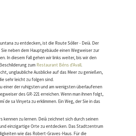
ntana zu entdecken, ist die Route Sóller - Deià. Der
hen Sie neben dem Hauptgebäude einen Wegweiser zur
 In diesem Fall gehen wir links weiter, bis wir den
r Beschilderung zum
Restaurant Béns d'Avall
.
icht, unglaubliche Ausblicke auf das Meer zu genießen,
ie sehr leicht zu folgen sind.
zu einer der ruhigsten und am wenigsten überlaufenen
Wegweiser des GR-221 erreichen. Wenn man ihnen folgt,
í de sa Vinyeta zu erklimmen. Ein Weg, der Sie in das
s kennen zu lernen. Deià zeichnet sich durch seinen
 und einzigartige Orte zu entdecken. Das Stadtzentrum
digkeiten wie das Robert-Graves-Haus. Für die