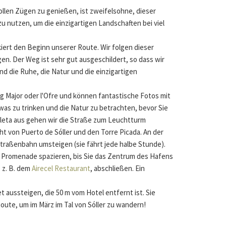
ollen Zügen zu genießen, ist zweifelsohne, dieser
zu nutzen, um die einzigartigen Landschaften bei viel
kiert den Beginn unserer Route. Wir folgen dieser
en. Der Weg ist sehr gut ausgeschildert, so dass wir
d die Ruhe, die Natur und die einzigartigen
.
g Major oder l'Ofre und können fantastische Fotos mit
was zu trinken und die Natur zu betrachten, bevor Sie
uleta aus gehen wir die Straße zum Leuchtturm
ucht von Puerto de Sóller und den Torre Picada. An der
Straßenbahn umsteigen (sie fährt jede halbe Stunde).
er Promenade spazieren, bis Sie das Zentrum des Hafens
 z. B. dem
Airecel Restaurant
, abschließen. Ein
t aussteigen, die 50 m vom Hotel entfernt ist. Sie
oute, um im März im Tal von Sóller zu wandern!