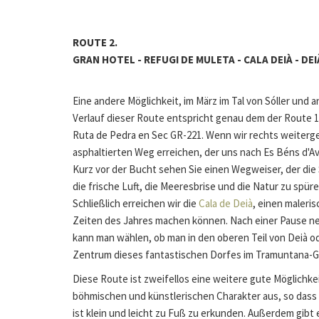
ROUTE 2.
GRAN HOTEL - REFUGI DE MULETA - CALA DEIÀ - DE
Eine andere Möglichkeit, im März im Tal von Sóller und
Verlauf dieser Route entspricht genau dem der Route 
Ruta de Pedra en Sec GR-221. Wenn wir rechts weitergeh
asphaltierten Weg erreichen, der uns nach Es Béns d'A
Kurz vor der Bucht sehen Sie einen Wegweiser, der die 
die frische Luft, die Meeresbrise und die Natur zu spüre
Schließlich erreichen wir die
Cala de Deià
, einen maleri
Zeiten des Jahres machen können. Nach einer Pause neh
kann man wählen, ob man in den oberen Teil von Deià ode
Zentrum dieses fantastischen Dorfes im Tramuntana-G
Diese Route ist zweifellos eine weitere gute Möglichk
böhmischen und künstlerischen Charakter aus, so dass 
ist klein und leicht zu Fuß zu erkunden. Außerdem gib