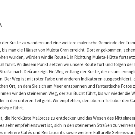
IÀ
 an der Küste zu wandern und eine weitere malerische Gemeinde der Tramu
1, bis man die Häuser von Muleta Gran erreicht. Dort angekommen, se
en würden, würden wir die Route 1 in Richtung Muleta-Hütte fortsetzen.
vall führt. An diesem Punkt setzen wir unsere Route fort und folgen de
Straße nach Deià anzeigt. Ein Weg entlang der Küste, der es uns ermögl
n. Der Weg ist mit roter Farbe und anderen Indikatoren ausgeschildert, d
schen Ort, an dem Sie sich am Meer entspannen und fantastische Fotos 
men wir den steinernen Weg, der zur Bucht führt, bis wir wieder die 
r in den unteren Teil geht. Wir empfehlen, den oberen Teil über den Cam
ebirge führt.
eit, die Nordküste Mallorcas zu entdecken und das Wesen des Mittelmeer
es sehr empfehlenswert ist, sich in den steinernen Straßen zu verirren
t es mehrere Cafés und Restaurants sowie weitere kulturelle Sehenswür