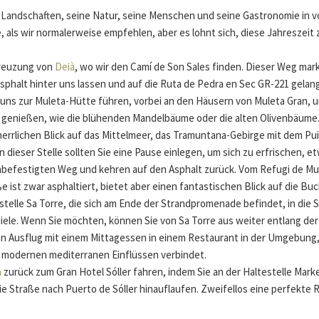
ne Landschaften, seine Natur, seine Menschen und seine Gastronomie in v
, als wir normalerweise empfehlen, aber es lohnt sich, diese Jahreszeit 
 Kreuzung von
Deià
, wo wir den Camí de Son Sales finden. Dieser Weg mar
Asphalt hinter uns lassen und auf die Ruta de Pedra en Sec GR-221 gelang
 uns zur Muleta-Hütte führen, vorbei an den Häusern von Muleta Gran, un
 genießen, wie die blühenden Mandelbäume oder die alten Olivenbäume
errlichen Blick auf das Mittelmeer, das Tramuntana-Gebirge mit dem Pui
ieser Stelle sollten Sie eine Pause einlegen, um sich zu erfrischen, et
unbefestigten Weg und kehren auf den Asphalt zurück. Vom Refugi de M
aße ist zwar asphaltiert, bietet aber einen fantastischen Blick auf die B
telle Sa Torre, die sich am Ende der Strandpromenade befindet, in die 
diele. Wenn Sie möchten, können Sie von Sa Torre aus weiter entlang d
ren Ausflug mit einem Mittagessen in einem Restaurant in der Umgebung,
it modernen mediterranen Einflüssen verbindet.
n
zurück zum Gran Hotel Sóller fahren, indem Sie an der Haltestelle Marke
 Straße nach Puerto de Sóller hinauflaufen. Zweifellos eine perfekte R