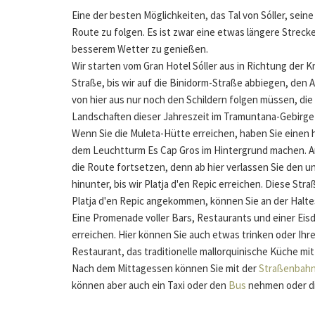
Eine der besten Möglichkeiten, das Tal von Sóller, sei
Route zu folgen. Es ist zwar eine etwas längere Strecke
besserem Wetter zu genießen.
Wir starten vom Gran Hotel Sóller aus in Richtung der
Straße, bis wir auf die Binidorm-Straße abbiegen, den 
von hier aus nur noch den Schildern folgen müssen, die
Landschaften dieser Jahreszeit im Tramuntana-Gebirge
Wenn Sie die Muleta-Hütte erreichen, haben Sie einen h
dem Leuchtturm Es Cap Gros im Hintergrund machen. An d
die Route fortsetzen, denn ab hier verlassen Sie den 
hinunter, bis wir Platja d'en Repic erreichen. Diese Str
Platja d'en Repic angekommen, können Sie an der Haltes
Eine Promenade voller Bars, Restaurants und einer Eis
erreichen. Hier können Sie auch etwas trinken oder Ih
Restaurant, das traditionelle mallorquinische Küche m
Nach dem Mittagessen können Sie mit der
Straßenbah
können aber auch ein Taxi oder den
Bus
nehmen oder die