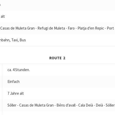
h
 alt
- Casas de Muleta Gran - Refugi de Muleta - Faro - Platja d’en Repic - Port d
nbahn, Taxi, Bus
ROUTE 2
ca. 4 Stunden.
Einfach
7 Jahre alt
Sóller - Casas de Muleta Gran - Béns d’avall - Cala Deià - Deià - Sóller