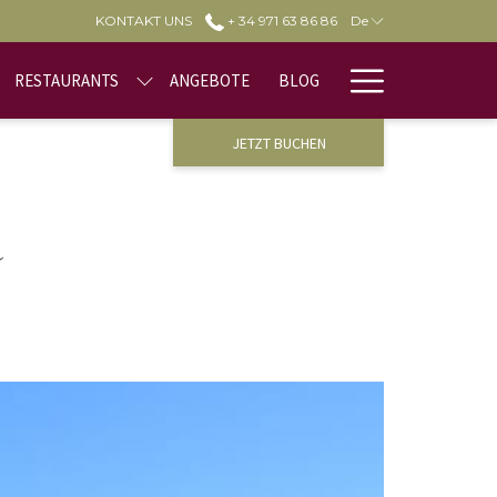
KONTAKT UNS
+ 34 971 63 86 86
De
Hamburge
RESTAURANTS
ANGEBOTE
BLOG
Menu
JETZT BUCHEN
R