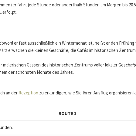
men (er fährt jede Stunde oder anderthalb Stunden am Morgen bis 20.55 
l erfolgt.
obwohl er fast ausschließlich ein Wintermonat ist, heißt er den Frühling
ärz erwachen die kleinen Geschäfte, die Cafés im historischen Zentrum
 malerischen Gassen des historischen Zentrums voller lokaler Geschäft
einem der schönsten Monate des Jahres.
ich an der
Rezeption
zu erkundigen, wie Sie Ihren Ausflug organisieren
ROUTE 1
tunden.