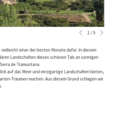
Vor
Diashow-
Durch
1
/
5
Zurück
Steuertasten
Klicken
auf
 vielleicht einer der besten Monate dafür. In diesem
die
lären Landschaften dieses schönen Tals an sonnigen
folgenden
 Serra de Tramuntana.
Links
ick auf das Meer und einzigartige Landschaften bieten,
wird
stkarten-Träumen machen. Aus diesem Grund schlagen wir
der
n.
obige
Inhalt
aktualisiert